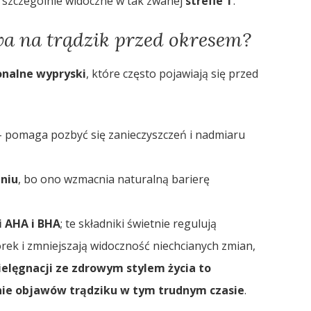
, szczególnie widoczne w tak zwanej
strefie T
.
wa na trądzik przed okresem?
nalne wypryski
, które często pojawiają się przed
 pomaga pozbyć się zanieczyszczeń i nadmiaru
niu
, bo ono wzmacnia naturalną barierę
 AHA i BHA
; te składniki świetnie regulują
kórek i zmniejszają widoczność niechcianych zmian,
ielęgnacji ze zdrowym stylem życia to
nie objawów trądziku w tym trudnym czasie
.