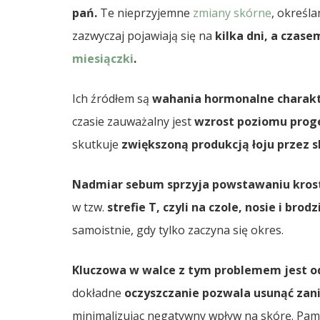
pań.
Te nieprzyjemne
zmiany skórne
, określ
zazwyczaj pojawiają się na
kilka dni, a czas
miesiączki
.
Ich źródłem są
wahania hormonalne charakte
czasie zauważalny jest
wzrost poziomu proge
skutkuje
zwiększoną produkcją łoju przez s
Nadmiar sebum sprzyja powstawaniu krost
w tzw.
strefie T, czyli na czole, nosie i brodz
samoistnie, gdy tylko zaczyna się okres.
Kluczowa w walce z tym problemem jest od
dokładne
oczyszczanie pozwala usunąć zan
minimalizując negatywny wpływ na skórę. Pa