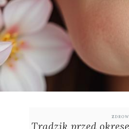
ZDROW
Trądzik przed okres