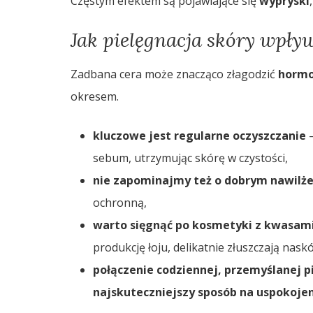
Częstym efektem są pojawiające się
wypryski
Jak pielęgnacja skóry wpły
Zadbana cera może znacząco złagodzić
hormo
okresem.
kluczowe jest regularne oczyszczanie
–
sebum, utrzymując skórę w czystości,
nie zapominajmy też o dobrym nawilże
ochronną,
warto sięgnąć po kosmetyki z kwasami
produkcję łoju, delikatnie złuszczają nas
połączenie codziennej, przemyślanej p
najskuteczniejszy sposób na uspokoje