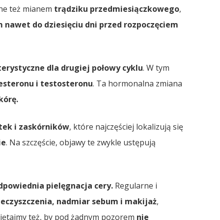
ane też mianem
trądziku przedmiesiączkowego
,
em nawet do dziesięciu dni przed rozpoczęciem
rystyczne dla drugiej połowy cyklu
. W tym
steronu i testosteronu
. Ta hormonalna zmiana
kórę.
ek i zaskórników
, które najczęściej lokalizują się
ie
. Na szczęście, objawy te zwykle ustępują
powiednia pielęgnacja cery.
Regularne i
ieczyszczenia, nadmiar sebum i makijaż
,
miętajmy też, by pod żadnym pozorem
nie