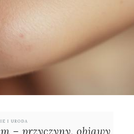
IE I URODA
em – przyczyny, objawy