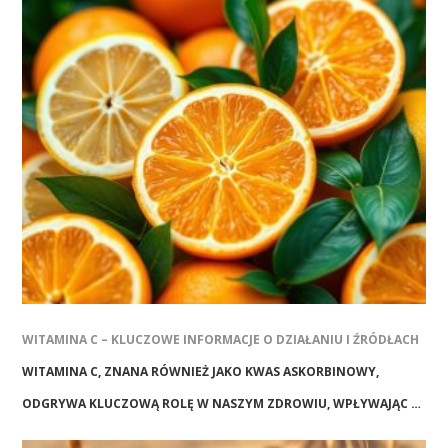
WITAMINA C – KLUCZOWE INFORMACJE O DZIAŁANIU I ŹRÓDŁACH
WITAMINA C, ZNANA RÓWNIEŻ JAKO KWAS ASKORBINOWY,
ODGRYWA KLUCZOWĄ ROLĘ W NASZYM ZDROWIU, WPŁYWAJĄC …