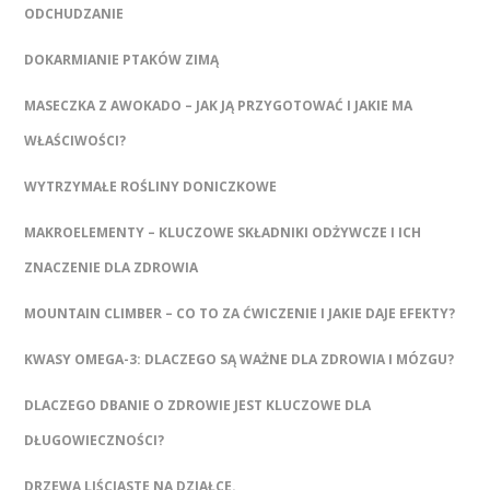
ODCHUDZANIE
DOKARMIANIE PTAKÓW ZIMĄ
MASECZKA Z AWOKADO – JAK JĄ PRZYGOTOWAĆ I JAKIE MA
WŁAŚCIWOŚCI?
WYTRZYMAŁE ROŚLINY DONICZKOWE
MAKROELEMENTY – KLUCZOWE SKŁADNIKI ODŻYWCZE I ICH
ZNACZENIE DLA ZDROWIA
MOUNTAIN CLIMBER – CO TO ZA ĆWICZENIE I JAKIE DAJE EFEKTY?
KWASY OMEGA-3: DLACZEGO SĄ WAŻNE DLA ZDROWIA I MÓZGU?
DLACZEGO DBANIE O ZDROWIE JEST KLUCZOWE DLA
DŁUGOWIECZNOŚCI?
DRZEWA LIŚCIASTE NA DZIAŁCE.