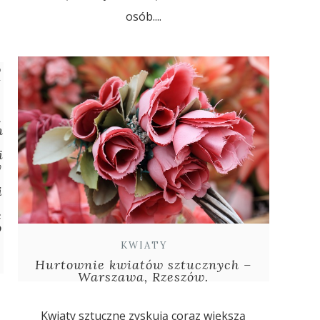
osób....
w
t
a
l
n
i
y
ę
i
c
o
KWIATY
Hurtownie kwiatów sztucznych –
Warszawa, Rzeszów.
Kwiaty sztuczne zyskują coraz większą