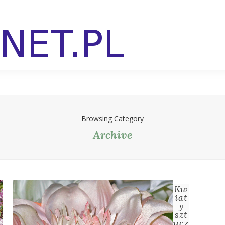
Browsing Category
Archive
Kw
iat
y
szt
ucz