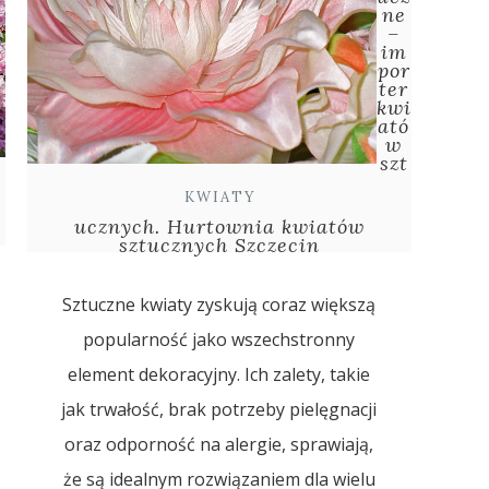
ne
–
im
por
ter
kwi
ató
w
szt
KWIATY
ucznych. Hurtownia kwiatów
sztucznych Szczecin
Sztuczne kwiaty zyskują coraz większą
popularność jako wszechstronny
element dekoracyjny. Ich zalety, takie
jak trwałość, brak potrzeby pielęgnacji
oraz odporność na alergie, sprawiają,
że są idealnym rozwiązaniem dla wielu