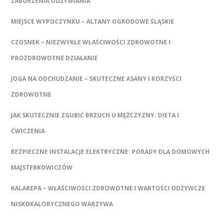
ZABURZENIA ODŻYWIANIA
MIEJSCE WYPOCZYNKU – ALTANY OGRODOWE ŚLĄSKIE
CZOSNEK – NIEZWYKŁE WŁAŚCIWOŚCI ZDROWOTNE I
PROZDROWOTNE DZIAŁANIE
JOGA NA ODCHUDZANIE – SKUTECZNE ASANY I KORZYŚCI
ZDROWOTNE
JAK SKUTECZNIE ZGUBIĆ BRZUCH U MĘŻCZYZNY: DIETA I
ĆWICZENIA
BEZPIECZNE INSTALACJE ELEKTRYCZNE: PORADY DLA DOMOWYCH
MAJSTERKOWICZÓW
KALAREPA – WŁAŚCIWOŚCI ZDROWOTNE I WARTOŚCI ODŻYWCZE
NISKOKALORYCZNEGO WARZYWA