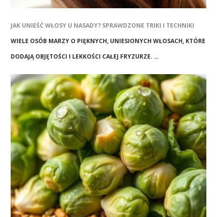
JAK UNIEŚĆ WŁOSY U NASADY? SPRAWDZONE TRIKI I TECHNIKI
WIELE OSÓB MARZY O PIĘKNYCH, UNIESIONYCH WŁOSACH, KTÓRE
DODAJĄ OBJĘTOŚCI I LEKKOŚCI CAŁEJ FRYZURZE. …