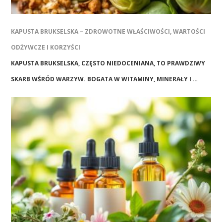
KAPUSTA BRUKSELSKA – ZDROWOTNE WŁAŚCIWOŚCI, WARTOŚCI
ODŻYWCZE I KORZYŚCI
KAPUSTA BRUKSELSKA, CZĘSTO NIEDOCENIANA, TO PRAWDZIWY
SKARB WŚRÓD WARZYW. BOGATA W WITAMINY, MINERAŁY I …