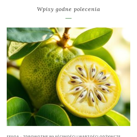
Wpisy godne polecenia
FEIJOA – ZDROWOTNE WŁAŚCIWOŚCI I WARTOŚCI ODŻYWCZE