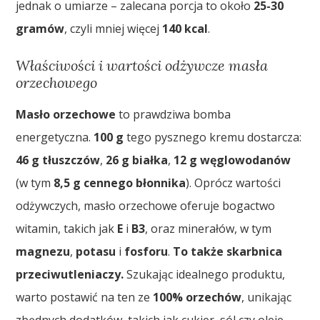
jednak o umiarze – zalecana porcja to około
25-30
gramów
, czyli mniej więcej
140 kcal
.
Właściwości i wartości odżywcze masła
orzechowego
Masło orzechowe
to prawdziwa bomba
energetyczna.
100 g
tego pysznego kremu dostarcza:
46 g tłuszczów
,
26 g białka
,
12 g węglowodanów
(w tym
8,5 g cennego błonnika
). Oprócz wartości
odżywczych, masło orzechowe oferuje bogactwo
witamin, takich jak
E
i
B3
, oraz minerałów, w tym
magnezu
,
potasu
i
fosforu
.
To także skarbnica
przeciwutleniaczy.
Szukając idealnego produktu,
warto postawić na ten ze
100% orzechów
, unikając
zbędnych dodatków, takich jak cukier, sól czy oleje