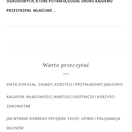
OGRODOWYCH, KTÓRE POTRAFIĄ DODAĆ UROKU KAŻDEMU
PRZESTRZENI. WŁAŚCIWE …
Warto przeczytać
DIETA 2100 KCAL: ZASADY, KORZYŚCI I PRZYKŁADOWY JADŁOSPIS
KALAFIOR: WŁAŚCIWOŚCI, WARTOŚCI ODŻYWCZE I KORZYŚCI
ZDROWOTNE
JAK WYBRAĆ DOBREGO FRYZJERA: CECHY, OPINIE I PIELĘGNACJA
WŁOSÓW