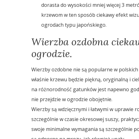
dorasta do wysokości mniej więcej 3 metró
krzewom w ten sposób ciekawy efekt wizu
ogrodach typu japońskiego.
Wierzba ozdobna ciek
ogrodzie.
Wierzby ozdobne nie są popularne w polskich 
właśnie krzewu będzie piękną, oryginalną i ci
na różnorodność gatunków jest napewno godna
nie przejdzie w ogrodzie obojętnie.
Wierzby są wdzięcznymi i łatwymi w uprawie 
szczególnie w czasie okresowej suszy, praktyc
swoje minimalne wymagania są szczególnie po
są odporne na mrozy, jak również upały.