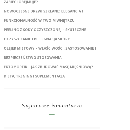
ZABIEGI OBEJMUJE?
NOWOCZESNE DRZWI SZKLANE: ELEGANCJA I
FUNKCJONALNOŚĆ W TWOIM WNĘTRZU
PEELING Z SODY OCZYSZCZONEJ – SKUTECZNE
OCZYSZCZANIE I PIELĘGNACJA SKÓRY
OLEJEK MIĘTOWY – WŁAŚCIWOŚCI, ZASTOSOWANIE I
BEZPIECZEŃSTWO STOSOWANIA
EKTOMORFIK – JAK ZBUDOWAĆ MASĘ MIĘŚNIOWĄ?
DIETA, TRENING I SUPLEMENTACJA
Najnowsze komentarze