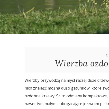
O
Wierzba ozdo
Wierzby przywodzą na myśl raczej duże drzewo
nich znaleźć można dużo gatunków, które sw
ozdobne krzewy. Są to odmiany kompaktowe, b
nawet tym małym i ubogacające je swoim pięk