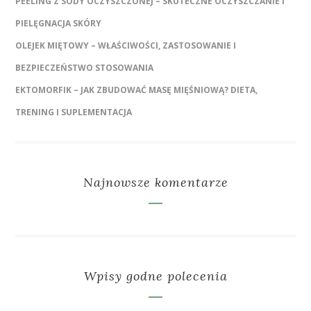
PEELING Z SODY OCZYSZCZONEJ – SKUTECZNE OCZYSZCZANIE I
PIELĘGNACJA SKÓRY
OLEJEK MIĘTOWY – WŁAŚCIWOŚCI, ZASTOSOWANIE I
BEZPIECZEŃSTWO STOSOWANIA
EKTOMORFIK – JAK ZBUDOWAĆ MASĘ MIĘŚNIOWĄ? DIETA,
TRENING I SUPLEMENTACJA
Najnowsze komentarze
Wpisy godne polecenia