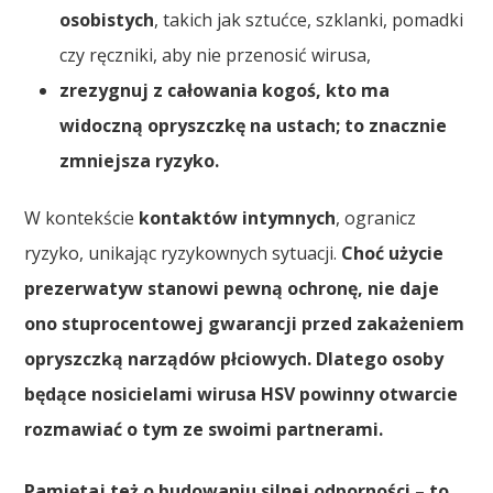
osobistych
, takich jak sztućce, szklanki, pomadki
czy ręczniki, aby nie przenosić wirusa,
zrezygnuj z całowania kogoś, kto ma
widoczną opryszczkę na ustach; to znacznie
zmniejsza ryzyko.
W kontekście
kontaktów intymnych
, ogranicz
ryzyko, unikając ryzykownych sytuacji.
Choć użycie
prezerwatyw stanowi pewną ochronę, nie daje
ono stuprocentowej gwarancji przed zakażeniem
opryszczką narządów płciowych.
Dlatego osoby
będące nosicielami wirusa HSV powinny otwarcie
rozmawiać o tym ze swoimi partnerami.
Pamiętaj też o budowaniu silnej odporności – to