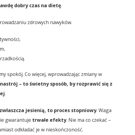
rawdę dobry czas na dietę
.
wprowadzaniu zdrowych nawyków.
ktywności,
em,
ę rzadkością.
jemy spokój. Co więcej, wprowadzając zmiany w
nastrój – to świetny sposób, by rozprawić się z
iej
.
właszcza jesienią, to proces stopniowy
. Waga
cie gwarantuje
trwałe efekty
. Nie ma co czekać –
, zamiast odkładać je w nieskończoność.