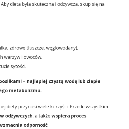
Aby dieta była skuteczna i odżywcza, skup się na
ałka, zdrowe tłuszcze, węglowodany),
h warzyw i owoców,
ucie sytości.
posiłkami – najlepiej czystą wodę lub ciepłe
wego metabolizmu.
nej diety przynosi wiele korzyści. Przede wszystkim
ów odżywczych
, a także
wspiera proces
wzmacnia odporność
.