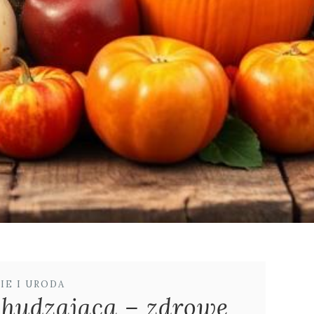
IE I URODA
chudzająca – zdrowe