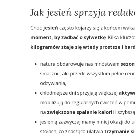
Jak jesień sprzyja reduk
Choć
jesień
często kojarzy się z końcem wakac
moment, by zadbać o sylwetkę
. Kilka kluc
kilogramów staje się wtedy prostsze i bar
natura obdarowuje nas mnóstwem
sezon
smaczne, ale przede wszystkim pełne cen
odżywiania,
chłodniejsze dni sprzyjają większej
aktywn
mobilizują do regularnych ćwiczeń w pomi
na
zwiększone spalanie kalorii
i szybszą
jesienią zazwyczaj mamy mniej okazji do u
stołach, co znacząco ułatwia
trzymanie s