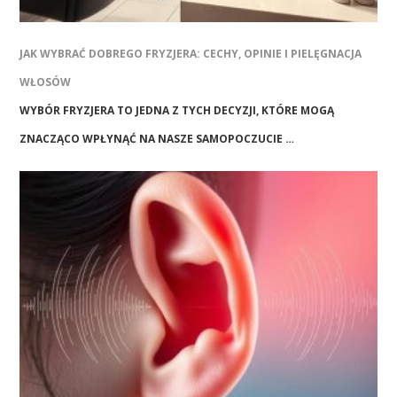
JAK WYBRAĆ DOBREGO FRYZJERA: CECHY, OPINIE I PIELĘGNACJA
WŁOSÓW
WYBÓR FRYZJERA TO JEDNA Z TYCH DECYZJI, KTÓRE MOGĄ
ZNACZĄCO WPŁYNĄĆ NA NASZE SAMOPOCZUCIE …