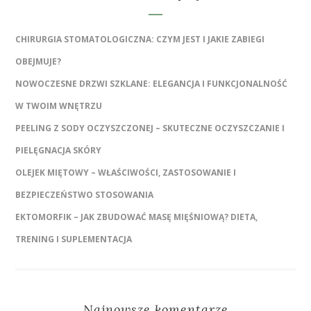
CHIRURGIA STOMATOLOGICZNA: CZYM JEST I JAKIE ZABIEGI
OBEJMUJE?
NOWOCZESNE DRZWI SZKLANE: ELEGANCJA I FUNKCJONALNOŚĆ
W TWOIM WNĘTRZU
PEELING Z SODY OCZYSZCZONEJ – SKUTECZNE OCZYSZCZANIE I
PIELĘGNACJA SKÓRY
OLEJEK MIĘTOWY – WŁAŚCIWOŚCI, ZASTOSOWANIE I
BEZPIECZEŃSTWO STOSOWANIA
EKTOMORFIK – JAK ZBUDOWAĆ MASĘ MIĘŚNIOWĄ? DIETA,
TRENING I SUPLEMENTACJA
Najnowsze komentarze