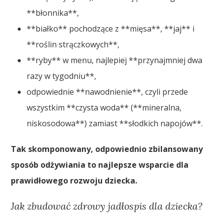
**błonnika**,
**białko** pochodzące z **mięsa**, **jaj** i
**roślin strączkowych**,
**ryby** w menu, najlepiej **przynajmniej dwa
razy w tygodniu**,
odpowiednie **nawodnienie**, czyli przede
wszystkim **czysta woda** (**mineralna,
niskosodowa**) zamiast **słodkich napojów**.
Tak skomponowany, odpowiednio zbilansowany
sposób odżywiania to najlepsze wsparcie dla
prawidłowego rozwoju dziecka.
Jak zbudować zdrowy jadłospis dla dziecka?