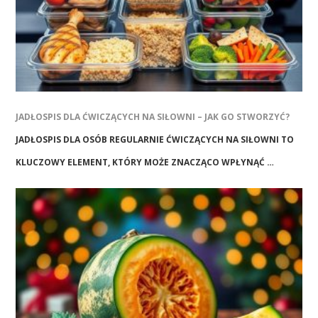
JADŁOSPIS DLA ĆWICZĄCYCH NA SIŁOWNI – JAK GO STWORZYĆ?
JADŁOSPIS DLA OSÓB REGULARNIE ĆWICZĄCYCH NA SIŁOWNI TO
KLUCZOWY ELEMENT, KTÓRY MOŻE ZNACZĄCO WPŁYNĄĆ …