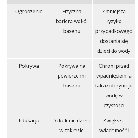
Ogrodzenie
Fizyczna
Zmniejsza
bariera wokół
ryzyko
basenu
przypadkowego
dostania się
dzieci do wody
Pokrywa
Pokrywa na
Chroni przed
powierzchni
wpadnięciem, a
basenu
także utrzymuje
wodę w
czystości
Edukacja
Szkolenie dzieci
Zwiększa
w zakresie
świadomość i