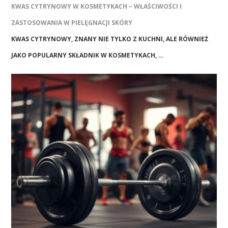
KWAS CYTRYNOWY W KOSMETYKACH – WŁAŚCIWOŚCI I
ZASTOSOWANIA W PIELĘGNACJI SKÓRY
KWAS CYTRYNOWY, ZNANY NIE TYLKO Z KUCHNI, ALE RÓWNIEŻ
JAKO POPULARNY SKŁADNIK W KOSMETYKACH, …