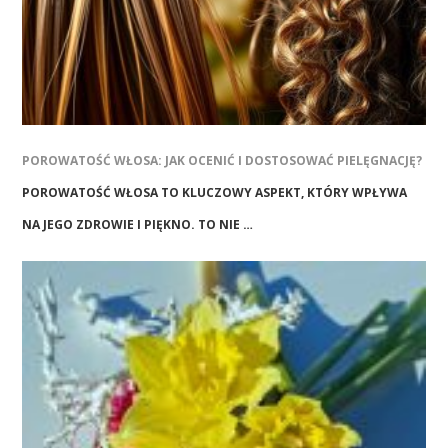
POROWATOŚĆ WŁOSA: JAK OCENIĆ I DOSTOSOWAĆ PIELĘGNACJĘ?
POROWATOŚĆ WŁOSA TO KLUCZOWY ASPEKT, KTÓRY WPŁYWA
NA JEGO ZDROWIE I PIĘKNO. TO NIE …