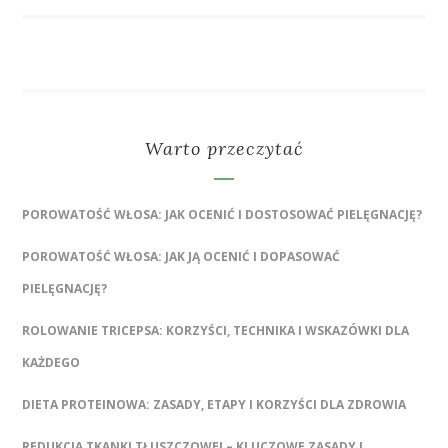
Warto przeczytać
POROWATOŚĆ WŁOSA: JAK OCENIĆ I DOSTOSOWAĆ PIELĘGNACJĘ?
POROWATOŚĆ WŁOSA: JAK JĄ OCENIĆ I DOPASOWAĆ
PIELĘGNACJĘ?
ROLOWANIE TRICEPSA: KORZYŚCI, TECHNIKA I WSKAZÓWKI DLA
KAŻDEGO
DIETA PROTEINOWA: ZASADY, ETAPY I KORZYŚCI DLA ZDROWIA
REDUKCJA TKANKI TŁUSZCZOWEJ – KLUCZOWE ZASADY I