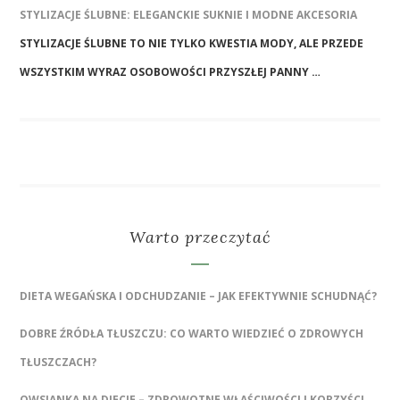
STYLIZACJE ŚLUBNE: ELEGANCKIE SUKNIE I MODNE AKCESORIA
STYLIZACJE ŚLUBNE TO NIE TYLKO KWESTIA MODY, ALE PRZEDE
WSZYSTKIM WYRAZ OSOBOWOŚCI PRZYSZŁEJ PANNY …
Warto przeczytać
DIETA WEGAŃSKA I ODCHUDZANIE – JAK EFEKTYWNIE SCHUDNĄĆ?
DOBRE ŹRÓDŁA TŁUSZCZU: CO WARTO WIEDZIEĆ O ZDROWYCH
TŁUSZCZACH?
OWSIANKA NA DIECIE – ZDROWOTNE WŁAŚCIWOŚCI I KORZYŚCI