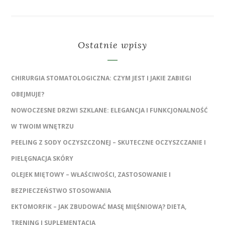
Ostatnie wpisy
CHIRURGIA STOMATOLOGICZNA: CZYM JEST I JAKIE ZABIEGI
OBEJMUJE?
NOWOCZESNE DRZWI SZKLANE: ELEGANCJA I FUNKCJONALNOŚĆ
W TWOIM WNĘTRZU
PEELING Z SODY OCZYSZCZONEJ – SKUTECZNE OCZYSZCZANIE I
PIELĘGNACJA SKÓRY
OLEJEK MIĘTOWY – WŁAŚCIWOŚCI, ZASTOSOWANIE I
BEZPIECZEŃSTWO STOSOWANIA
EKTOMORFIK – JAK ZBUDOWAĆ MASĘ MIĘŚNIOWĄ? DIETA,
TRENING I SUPLEMENTACJA