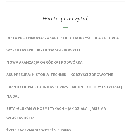
Warto przeczytać
DIETA PROTEINOWA: ZASADY, ETAPY I KORZYŚCI DLA ZDROWIA
WYSZUKIWARKI URZĘDÓW SKARBOWYCH
NOWA ARANŻACJA OGRÓDKA I PODWÓRKA
AKUPRESURA: HISTORIA, TECHNIKI I KORZYŚCI ZDROWOTNE
PAZNOKCIE NA STUDNIÓWKĘ 2025 – MODNE KOLORY I STYLIZACJE
NA BAL
BETA-GLUKAN W KOSMETYKACH – JAK DZIAŁA I JAKIE MA
WŁAŚCIWOŚCI?
ŻYCIE ZACZYNA SIĘ WCZEŚNIE RANO