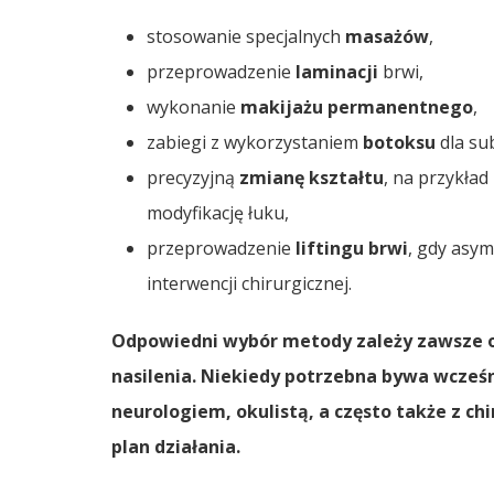
stosowanie specjalnych
masażów
,
przeprowadzenie
laminacji
brwi,
wykonanie
makijażu permanentnego
,
zabiegi z wykorzystaniem
botoksu
dla sub
precyzyjną
zmianę kształtu
, na przykład
modyfikację łuku,
przeprowadzenie
liftingu brwi
, gdy asym
interwencji chirurgicznej.
Odpowiedni wybór metody zależy zawsze 
nasilenia
.
Niekiedy potrzebna bywa wcześni
neurologiem
,
okulistą
, a często także z
ch
plan działania.