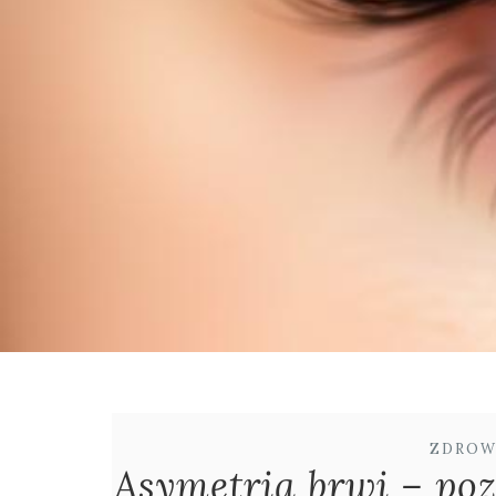
ZDROW
Asymetria brwi – poz