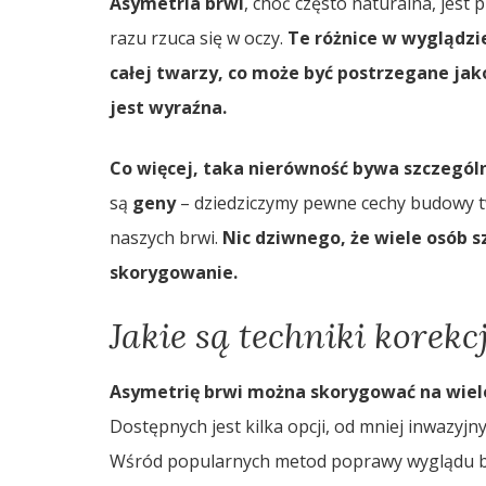
Asymetria brwi
, choć często naturalna, jest
razu rzuca się w oczy.
Te różnice w wyglądzi
całej twarzy, co może być postrzegane jak
jest wyraźna.
Co więcej, taka nierówność bywa szczególn
są
geny
– dziedziczymy pewne cechy budowy tw
naszych brwi.
Nic dziwnego, że wiele osób 
skorygowanie.
Jakie są techniki korekc
Asymetrię brwi można skorygować na wiele
Dostępnych jest kilka opcji, od mniej inwazyjn
Wśród popularnych metod poprawy wyglądu b