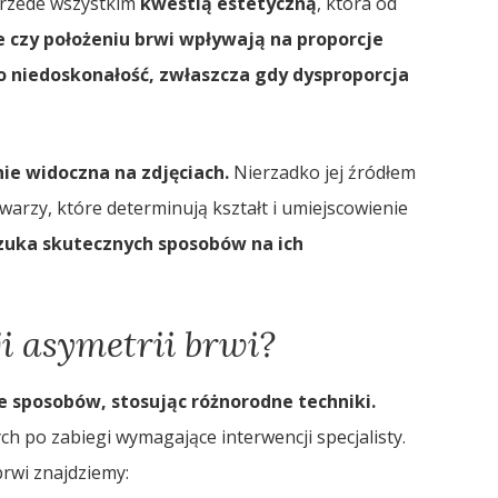
 przede wszystkim
kwestią estetyczną
, która od
e czy położeniu brwi wpływają na proporcje
o niedoskonałość, zwłaszcza gdy dysproporcja
ie widoczna na zdjęciach.
Nierzadko jej źródłem
arzy, które determinują kształt i umiejscowienie
szuka skutecznych sposobów na ich
ji asymetrii brwi?
 sposobów, stosując różnorodne techniki.
ych po zabiegi wymagające interwencji specjalisty.
rwi znajdziemy: