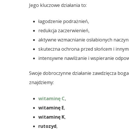
Jego kluczowe działania to:
łagodzenie podrażnień,
redukcja zaczerwienień,
aktywne wzmacnianie osłabionych naczyn
skuteczna ochrona przed słońcem i innym
intensywne nawilżanie i wspieranie odpo
Swoje dobroczynne działanie zawdzięcza bog
znajdziemy:
witaminę C
,
witaminę E
,
witaminę K
,
rutozyd
,