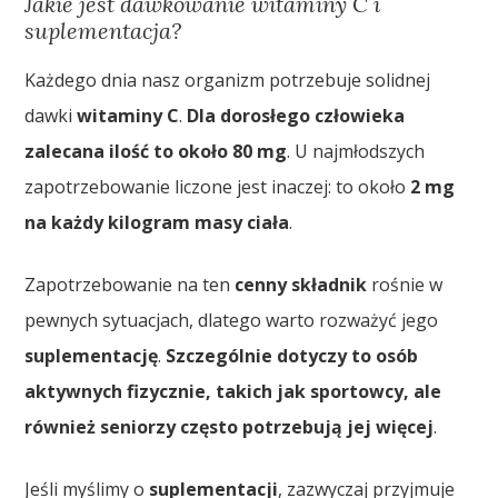
Jakie jest dawkowanie witaminy C i
suplementacja?
Każdego dnia nasz organizm potrzebuje solidnej
dawki
witaminy C
.
Dla dorosłego człowieka
zalecana ilość to około
80 mg
. U najmłodszych
zapotrzebowanie liczone jest inaczej: to około
2 mg
na każdy kilogram masy ciała
.
Zapotrzebowanie na ten
cenny składnik
rośnie w
pewnych sytuacjach, dlatego warto rozważyć jego
suplementację
.
Szczególnie dotyczy to osób
aktywnych fizycznie
, takich jak
sportowcy
, ale
również
seniorzy
często potrzebują jej więcej
.
Jeśli myślimy o
suplementacji
, zazwyczaj przyjmuje