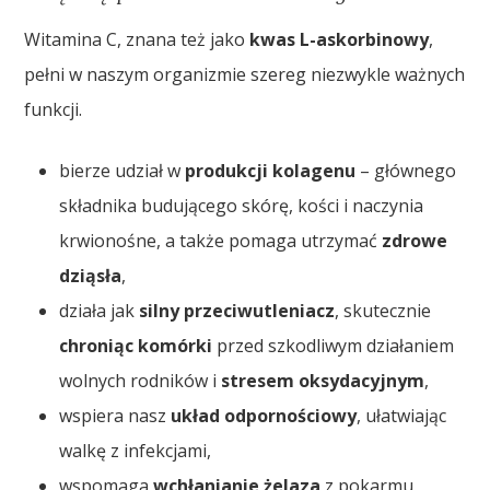
Witamina C, znana też jako
kwas L-askorbinowy
,
pełni w naszym organizmie szereg niezwykle ważnych
funkcji.
bierze udział w
produkcji kolagenu
– głównego
składnika budującego skórę, kości i naczynia
krwionośne, a także pomaga utrzymać
zdrowe
dziąsła
,
działa jak
silny przeciwutleniacz
, skutecznie
chroniąc komórki
przed szkodliwym działaniem
wolnych rodników i
stresem oksydacyjnym
,
wspiera nasz
układ odpornościowy
, ułatwiając
walkę z infekcjami,
wspomaga
wchłanianie żelaza
z pokarmu,