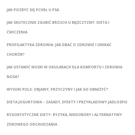
JAK POZBYĆ SIĘ PCHEŁ U PSA
JAK SKUTECZNIE ZGUBIĆ BRZUCH U MĘŻCZYZNY: DIETA I
ĆWICZENIA
PROFILAKTYKA ZDROWIA: JAK DBAĆ O ZDROWIE I UNIKAĆ
CHORÓB?
JAK USTAWIĆ NOSKI W OKULARACH DLA KOMFORTU I ZDROWIA
NOSA?
WYSOKI PULS: OBJAWY, PRZYCZYNY I JAK GO OBNIŻYĆ?
DIETA JOGURTOWA – ZASADY, EFEKTY I PRZYKŁADOWY JADŁOSPIS
RYGORYSTYCZNE DIETY: RYZYKA, NIEDOBORY I ALTERNATYWY
ZDROWEGO ODCHUDZANIA