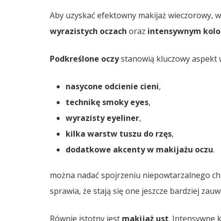
Aby uzyskać efektowny makijaż wieczorowy, wa
wyrazistych oczach
oraz
intensywnym kolo
Podkreślone oczy
stanowią kluczowy aspekt w
nasycone odcienie cieni
,
technikę smoky eyes
,
wyrazisty eyeliner
,
kilka warstw tuszu do rzęs
,
dodatkowe akcenty w makijażu oczu
.
można nadać spojrzeniu niepowtarzalnego cha
sprawia, że stają się one jeszcze bardziej zau
Równie istotny jest
makijaż ust
. Intensywne k