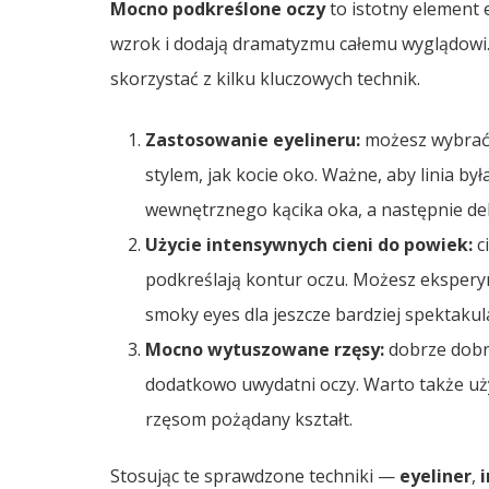
Mocno podkreślone oczy
to istotny element 
wzrok i dodają dramatyzmu całemu wyglądowi.
skorzystać z kilku kluczowych technik.
Zastosowanie eyelineru:
możesz wybrać k
stylem, jak kocie oko. Ważne, aby linia by
wewnętrznego kącika oka, a następnie del
Użycie intensywnych cieni do powiek:
ci
podkreślają kontur oczu. Możesz ekspery
smoky eyes dla jeszcze bardziej spektakul
Mocno wytuszowane rzęsy:
dobrze dobra
dodatkowo uwydatni oczy. Warto także uży
rzęsom pożądany kształt.
Stosując te sprawdzone techniki —
eyeliner
,