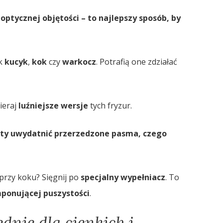
ptycznej objętości – to najlepszy sposób, by
ak
kucyk
,
kok
czy
warkocz
. Potrafią one zdziałać
ieraj
luźniejsze wersje
tych fryzur.
ety uwydatnić przerzedzone pasma, czego
przy koku? Sięgnij po
specjalny wypełniacz
. To
ponującej puszystości
.
dnie dla cienkich i