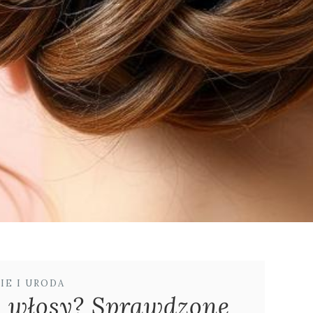
IE I URODA
e włosy? Sprawdzone