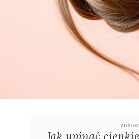
ZDROW
Jak upinać cienki