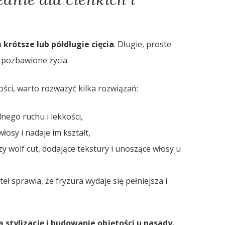
a
krótsze lub półdługie cięcia
. Długie, proste
i pozbawione życia.
ości, warto rozważyć kilka rozwiązań:
nego ruchu i lekkości,
łosy i nadaje im kształt,
czy wolf cut, dodające tekstury i unoszące włosy u
eł sprawia, że fryzura wydaje się pełniejsza i
 stylizację i budowanie objętości u nasady.