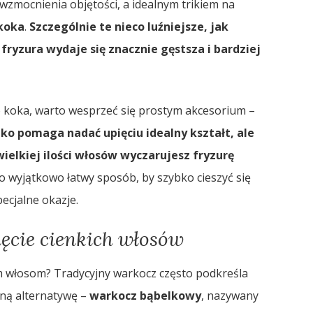
zmocnienia objętości, a idealnym trikiem na
koka
.
Szczególnie te nieco luźniejsze, jak
fryzura wydaje się znacznie gęstsza i bardziej
 koka, warto wesprzeć się prostym akcesorium –
lko pomaga nadać upięciu idealny kształt, ale
ielkiej ilości włosów wyczarujesz fryzurę
 wyjątkowo łatwy sposób, by szybko cieszyć się
ecjalne okazje.
ęcie cienkich włosów
m włosom? Tradycyjny warkocz często podkreśla
lną alternatywę –
warkocz bąbelkowy
, nazywany