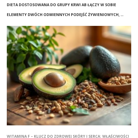
DIETA DOSTOSOWANA DO GRUPY KRWI AB ŁĄCZY W SOBIE
ELEMENTY DWÓCH ODMIENNYCH PODEJŚĆ ŻYWIENIOWYCH, …
WITAMINA F – KLUCZ DO ZDROWEJ SKÓRY I SERCA: WŁAŚCIWOŚCI