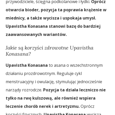
przywodziciele, ścięgna podkolanowe i łydki.
Oprócz
otwarcia bioder, pozycja ta poprawia krążenie w
miednicy, a także wycisza i uspokaja umysł.
Upavistha Konasana stanowi bazę do bardziej
zaawansowanych wariantów.
Jakie są korzyści zdrowotne Upavistha
Konasana?
Upavistha Konasana
to asana o wszechstronnym
działaniu prozdrowotnym. Reguluje cykl
menstruacyjny i owulację, stymulując jednocześnie
narządy rozrodcze.
Pozycja ta działa leczniczo nie
tylko na rwę kulszową, ale również wspiera
leczenie chorób nerek i artretyzmu.
Oprócz
korzyści fizycznych,
Upavistha Konasana
wycisza