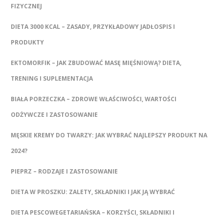
FIZYCZNEJ
DIETA 3000 KCAL – ZASADY, PRZYKŁADOWY JADŁOSPIS I
PRODUKTY
EKTOMORFIK – JAK ZBUDOWAĆ MASĘ MIĘŚNIOWĄ? DIETA,
TRENING I SUPLEMENTACJA
BIAŁA PORZECZKA – ZDROWE WŁAŚCIWOŚCI, WARTOŚCI
ODŻYWCZE I ZASTOSOWANIE
MĘSKIE KREMY DO TWARZY: JAK WYBRAĆ NAJLEPSZY PRODUKT NA
2024?
PIEPRZ – RODZAJE I ZASTOSOWANIE
DIETA W PROSZKU: ZALETY, SKŁADNIKI I JAK JĄ WYBRAĆ
DIETA PESCOWEGETARIAŃSKA – KORZYŚCI, SKŁADNIKI I