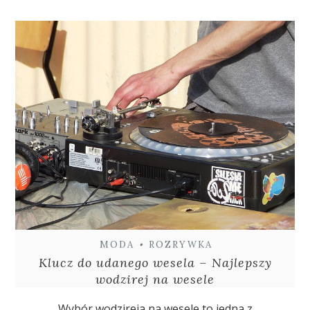
MODA
•
ROZRYWKA
Klucz do udanego wesela – Najlepszy
wodzirej na wesele
Wybór wodzireja na wesele to jedna z