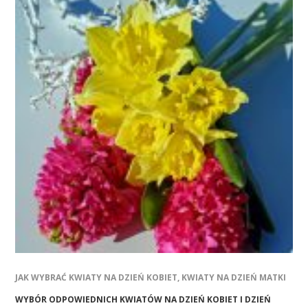
JAK WYBRAĆ KWIATY NA DZIEŃ KOBIET, KWIATY NA DZIEŃ MATKI
WYBÓR ODPOWIEDNICH KWIATÓW NA DZIEŃ KOBIET I DZIEŃ