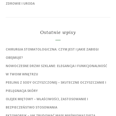
ZDROWIE I URODA
Ostatnie wpisy
CHIRURGIA STOMATOLOGICZNA: CZYM JEST I JAKIE ZABIEGI
OBEJMUJE?
NOWOCZESNE DRZWI SZKLANE: ELEGANCJA I FUNKCJONALNOŚĆ
W TWOIM WNĘTRZU
PEELING Z SODY OCZYSZCZONEJ – SKUTECZNE OCZYSZCZANIE I
PIELĘGNACJA SKÓRY
OLEJEK MIĘTOWY – WŁAŚCIWOŚCI, ZASTOSOWANIE I
BEZPIECZEŃSTWO STOSOWANIA
EKTOMORFIK – JAK ZBUDOWAĆ MASĘ MIĘŚNIOWĄ? DIETA,