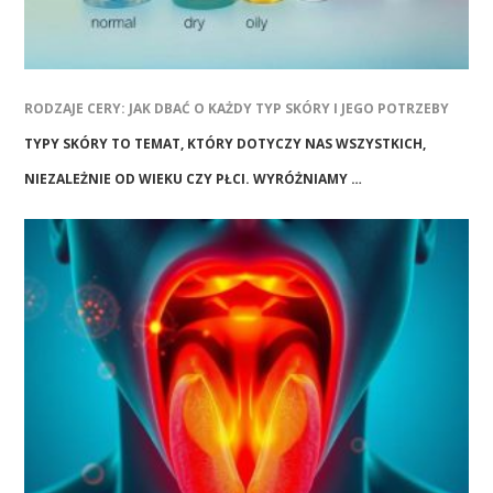
RODZAJE CERY: JAK DBAĆ O KAŻDY TYP SKÓRY I JEGO POTRZEBY
TYPY SKÓRY TO TEMAT, KTÓRY DOTYCZY NAS WSZYSTKICH,
NIEZALEŻNIE OD WIEKU CZY PŁCI. WYRÓŻNIAMY …