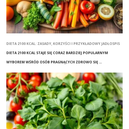
DIETA 2100 KCAL: ZASADY, KORZYŚCI I PRZYKŁADOWY JADŁOSPIS
DIETA 2100 KCAL STAJE SIĘ CORAZ BARDZIEJ POPULARNYM
WYBOREM WŚRÓD OSÓB PRAGNĄCYCH ZDROWO SIĘ …