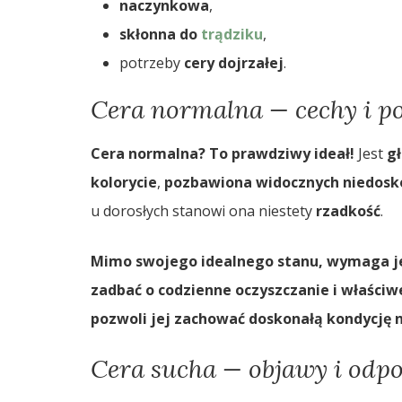
naczynkowa
,
skłonna do
trądziku
,
potrzeby
cery dojrzałej
.
Cera normalna — cechy i po
Cera normalna? To prawdziwy ideał!
Jest
g
kolorycie
,
pozbawiona widocznych niedosk
u dorosłych stanowi ona niestety
rzadkość
.
Mimo swojego idealnego stanu, wymaga jed
zadbać o codzienne oczyszczanie i właściw
pozwoli jej zachować doskonałą kondycję n
Cera sucha — objawy i odpo