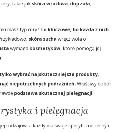
ery, takie jak
skóra wrażliwa
,
dojrzała
,
aki masz typ cery?
To kluczowe, bo każda z nich
rzykładowo,
skóra sucha
wręcz woła o
usta
wymaga
kosmetyków
, które pomogą jej
m
.
tylko wybrać najskuteczniejsze produkty,
iknąć niepotrzebnych podrażnień.
Właściwy dobór
prawdę
podstawa skutecznej pielęgnacji
.
rystyka i pielęgnacja
 jej rodzajów, a każdy ma swoje specyficzne cechy i