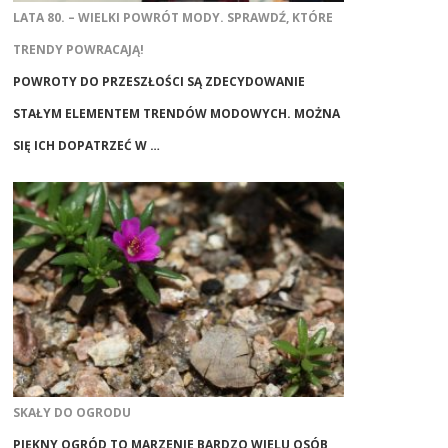
LATA 80. – WIELKI POWRÓT MODY. SPRAWDŹ, KTÓRE
TRENDY POWRACAJĄ!
POWROTY DO PRZESZŁOŚCI SĄ ZDECYDOWANIE
STAŁYM ELEMENTEM TRENDÓW MODOWYCH. MOŻNA
SIĘ ICH DOPATRZEĆ W …
SKAŁY DO OGRODU
PIĘKNY OGRÓD TO MARZENIE BARDZO WIELU OSÓB,