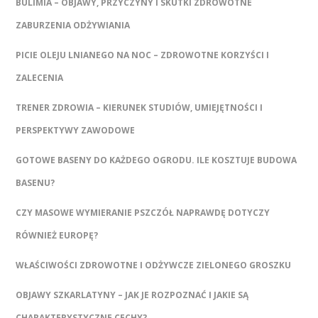
BULIMIA – OBJAWY, PRZYCZYNY I SKUTKI ZDROWOTNE
ZABURZENIA ODŻYWIANIA
PICIE OLEJU LNIANEGO NA NOC – ZDROWOTNE KORZYŚCI I
ZALECENIA
TRENER ZDROWIA – KIERUNEK STUDIÓW, UMIEJĘTNOŚCI I
PERSPEKTYWY ZAWODOWE
GOTOWE BASENY DO KAŻDEGO OGRODU. ILE KOSZTUJE BUDOWA
BASENU?
CZY MASOWE WYMIERANIE PSZCZÓŁ NAPRAWDĘ DOTYCZY
RÓWNIEŻ EUROPĘ?
WŁAŚCIWOŚCI ZDROWOTNE I ODŻYWCZE ZIELONEGO GROSZKU
OBJAWY SZKARLATYNY – JAK JE ROZPOZNAĆ I JAKIE SĄ
CHARAKTERYSTYCZNE CECHY?