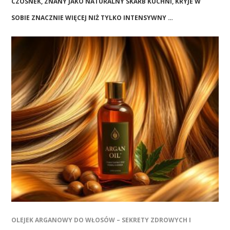
CZOSNEK, ZNANY JAKO NATURALNY SKARB KUCHNI, KRYJE W
SOBIE ZNACZNIE WIĘCEJ NIŻ TYLKO INTENSYWNY …
OLEJEK ARGANOWY DO WŁOSÓW – SEKRETY ZDROWYCH I