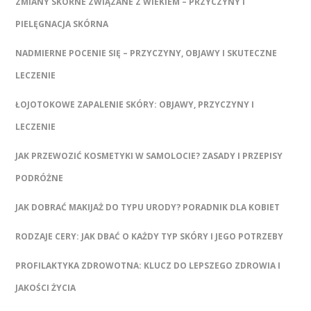
ZMIANY SKÓRNE ZWIĄZANE Z WIEKIEM – PRZYCZYNY I
PIELĘGNACJA SKÓRNA
NADMIERNE POCENIE SIĘ – PRZYCZYNY, OBJAWY I SKUTECZNE
LECZENIE
ŁOJOTOKOWE ZAPALENIE SKÓRY: OBJAWY, PRZYCZYNY I
LECZENIE
JAK PRZEWOZIĆ KOSMETYKI W SAMOLOCIE? ZASADY I PRZEPISY
PODRÓŻNE
JAK DOBRAĆ MAKIJAŻ DO TYPU URODY? PORADNIK DLA KOBIET
RODZAJE CERY: JAK DBAĆ O KAŻDY TYP SKÓRY I JEGO POTRZEBY
PROFILAKTYKA ZDROWOTNA: KLUCZ DO LEPSZEGO ZDROWIA I
JAKOŚCI ŻYCIA