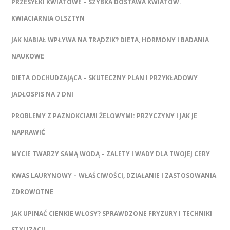
PRZESYŁKI KWIATOWE – SZYBKA DOSTAWA KWIATÓW.
KWIACIARNIA OLSZTYN
JAK NABIAŁ WPŁYWA NA TRĄDZIK? DIETA, HORMONY I BADANIA
NAUKOWE
DIETA ODCHUDZAJĄCA – SKUTECZNY PLAN I PRZYKŁADOWY
JADŁOSPIS NA 7 DNI
PROBLEMY Z PAZNOKCIAMI ŻELOWYMI: PRZYCZYNY I JAK JE
NAPRAWIĆ
MYCIE TWARZY SAMĄ WODĄ – ZALETY I WADY DLA TWOJEJ CERY
KWAS LAURYNOWY – WŁAŚCIWOŚCI, DZIAŁANIE I ZASTOSOWANIA
ZDROWOTNE
JAK UPINAĆ CIENKIE WŁOSY? SPRAWDZONE FRYZURY I TECHNIKI
STYLIZACJI