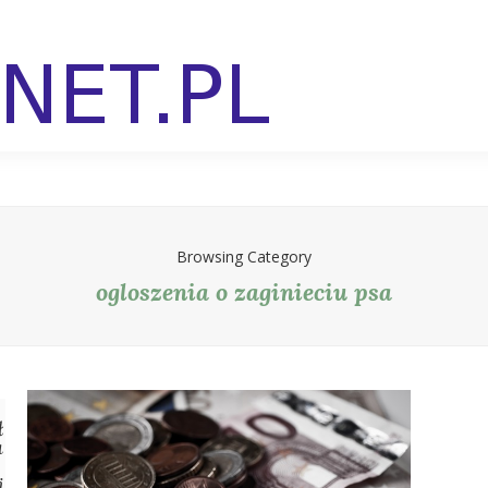
Browsing Category
ogloszenia o zaginieciu psa
a
ł
a
a
i