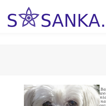
B
we
ni
n
ow