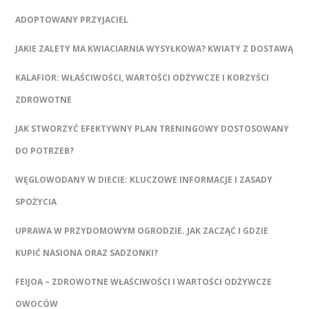
ADOPTOWANY PRZYJACIEL
JAKIE ZALETY MA KWIACIARNIA WYSYŁKOWA? KWIATY Z DOSTAWĄ
KALAFIOR: WŁAŚCIWOŚCI, WARTOŚCI ODŻYWCZE I KORZYŚCI
ZDROWOTNE
JAK STWORZYĆ EFEKTYWNY PLAN TRENINGOWY DOSTOSOWANY
DO POTRZEB?
WĘGLOWODANY W DIECIE: KLUCZOWE INFORMACJE I ZASADY
SPOŻYCIA
UPRAWA W PRZYDOMOWYM OGRODZIE. JAK ZACZĄĆ I GDZIE
KUPIĆ NASIONA ORAZ SADZONKI?
FEIJOA – ZDROWOTNE WŁAŚCIWOŚCI I WARTOŚCI ODŻYWCZE
OWOCÓW