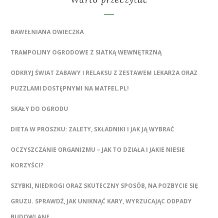
BAWEŁNIANA OWIECZKA
TRAMPOLINY OGRODOWE Z SIATKĄ WEWNĘTRZNĄ
ODKRYJ ŚWIAT ZABAWY I RELAKSU Z ZESTAWEM LEKARZA ORAZ
PUZZLAMI DOSTĘPNYMI NA MATFEL.PL!
SKAŁY DO OGRODU
DIETA W PROSZKU: ZALETY, SKŁADNIKI I JAK JĄ WYBRAĆ
OCZYSZCZANIE ORGANIZMU – JAK TO DZIAŁA I JAKIE NIESIE
KORZYŚCI?
SZYBKI, NIEDROGI ORAZ SKUTECZNY SPOSÓB, NA POZBYCIE SIĘ
GRUZU. SPRAWDŹ, JAK UNIKNĄĆ KARY, WYRZUCAJĄC ODPADY
BUDOWLANE.