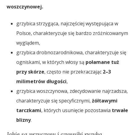
woszczynowej.
grzybica strzygąca, najczęściej występująca w
Polsce, charakteryzuje się bardzo zróżnicowanym
wyglądem,
grzybica drobnozarodnikowa, charakteryzuje się
ogniskami, w których włosy są
połamane tuż
przy skórze
, często nie przekraczając
2–3
milimetrów długości
,
grzybica woszczynowa, zdecydowanie najrzadsza,
charakteryzuje się specyficznymi,
żółtawymi
tarczkami
, których usunięcie pozostawia
trwałe
blizny
.
Jakie są przyczyny i czynniki ryzyka