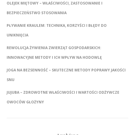
OLEJEK MIĘTOWY – WŁAŚCIWOŚCI, ZASTOSOWANIE I
BEZPIECZEŃSTWO STOSOWANIA
PŁYWANIE KRAULEM: TECHNIKA, KORZYŚCI I BŁĘDY DO
UNIKNIĘCIA
REWOLUCJA ŻYWIENIA ZWIERZĄT GOSPODARSKICH:
INNOWACYJNE METODY I ICH WPŁYW NA HODOWLĘ
JOGA NA BEZSENNOŚĆ – SKUTECZNE METODY POPRAWY JAKOŚCI
SNU
JUJUBA – ZDROWOTNE WŁAŚCIWOŚCI I WARTOŚCI ODŻYWCZE
OWOCÓW GŁOŻYNY