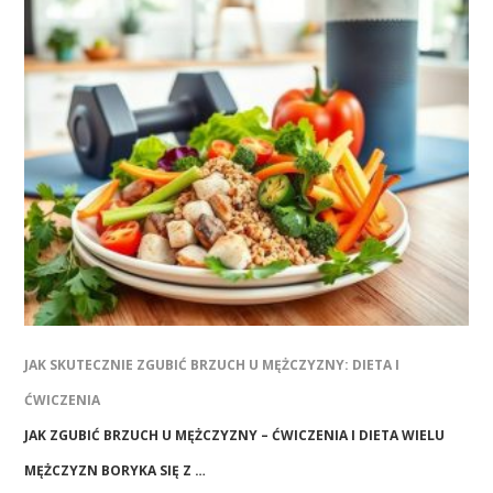
JAK SKUTECZNIE ZGUBIĆ BRZUCH U MĘŻCZYZNY: DIETA I
ĆWICZENIA
JAK ZGUBIĆ BRZUCH U MĘŻCZYZNY – ĆWICZENIA I DIETA WIELU
MĘŻCZYZN BORYKA SIĘ Z …