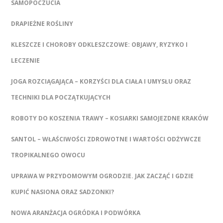
SAMOPOCZUCIA
DRAPIEŻNE ROŚLINY
KLESZCZE I CHOROBY ODKLESZCZOWE: OBJAWY, RYZYKO I
LECZENIE
JOGA ROZCIĄGAJĄCA – KORZYŚCI DLA CIAŁA I UMYSŁU ORAZ
TECHNIKI DLA POCZĄTKUJĄCYCH
ROBOTY DO KOSZENIA TRAWY – KOSIARKI SAMOJEZDNE KRAKÓW
SANTOL – WŁAŚCIWOŚCI ZDROWOTNE I WARTOŚCI ODŻYWCZE
TROPIKALNEGO OWOCU
UPRAWA W PRZYDOMOWYM OGRODZIE. JAK ZACZĄĆ I GDZIE
KUPIĆ NASIONA ORAZ SADZONKI?
NOWA ARANŻACJA OGRÓDKA I PODWÓRKA