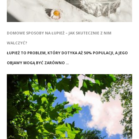
DOMOWE SPOSOBY NA ŁUPIEŻ – JAK SKUTECZNIE Z NIM
WALCZYĆ?
ŁUPIEŻ TO PROBLEM, KTÓRY DOTYKA AŻ 50% POPULACJI, A JEGO
OBJAWY MOGĄ BYĆ ZARÓWNO …