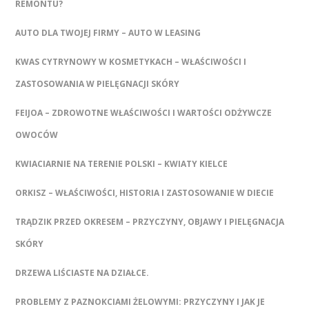
REMONTU?
AUTO DLA TWOJEJ FIRMY – AUTO W LEASING
KWAS CYTRYNOWY W KOSMETYKACH – WŁAŚCIWOŚCI I
ZASTOSOWANIA W PIELĘGNACJI SKÓRY
FEIJOA – ZDROWOTNE WŁAŚCIWOŚCI I WARTOŚCI ODŻYWCZE
OWOCÓW
KWIACIARNIE NA TERENIE POLSKI – KWIATY KIELCE
ORKISZ – WŁAŚCIWOŚCI, HISTORIA I ZASTOSOWANIE W DIECIE
TRĄDZIK PRZED OKRESEM – PRZYCZYNY, OBJAWY I PIELĘGNACJA
SKÓRY
DRZEWA LIŚCIASTE NA DZIAŁCE.
PROBLEMY Z PAZNOKCIAMI ŻELOWYMI: PRZYCZYNY I JAK JE