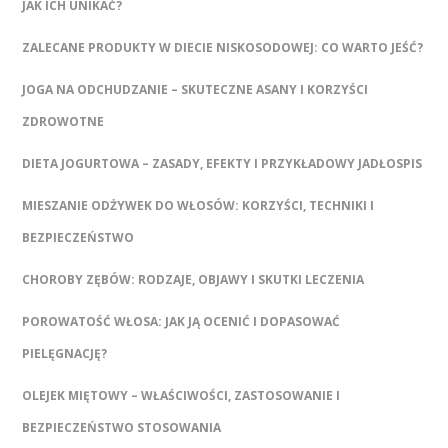
JAK ICH UNIKAĆ?
ZALECANE PRODUKTY W DIECIE NISKOSODOWEJ: CO WARTO JEŚĆ?
JOGA NA ODCHUDZANIE – SKUTECZNE ASANY I KORZYŚCI
ZDROWOTNE
DIETA JOGURTOWA – ZASADY, EFEKTY I PRZYKŁADOWY JADŁOSPIS
MIESZANIE ODŻYWEK DO WŁOSÓW: KORZYŚCI, TECHNIKI I
BEZPIECZEŃSTWO
CHOROBY ZĘBÓW: RODZAJE, OBJAWY I SKUTKI LECZENIA
POROWATOŚĆ WŁOSA: JAK JĄ OCENIĆ I DOPASOWAĆ
PIELĘGNACJĘ?
OLEJEK MIĘTOWY – WŁAŚCIWOŚCI, ZASTOSOWANIE I
BEZPIECZEŃSTWO STOSOWANIA