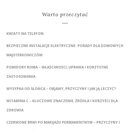
Warto przeczytać
KWIATY NA TELEFON.
BEZPIECZNE INSTALACJE ELEKTRYCZNE: PORADY DLA DOMOWYCH
MAJSTERKOWICZÓW
POMIDORY ROMA – WŁAŚCIWOŚCI, UPRAWA I KORZYSTNE
ZASTOSOWANIA
WYSYPKA OD SŁOŃCA – OBJAWY, PRZYCZYNY I JAK JĄ LECZYĆ?
WITAMINA C – KLUCZOWE ZNACZENIE, ŹRÓDŁA I KORZYŚCI DLA
ZDROWIA
CZERWONE BRWI PO MAKIJAŻU PERMANENTNYM – PRZYCZYNY I