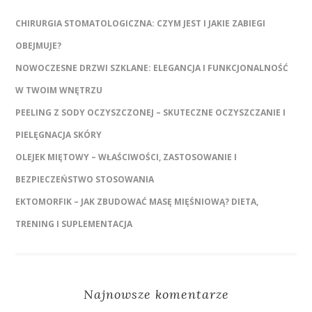
CHIRURGIA STOMATOLOGICZNA: CZYM JEST I JAKIE ZABIEGI
OBEJMUJE?
NOWOCZESNE DRZWI SZKLANE: ELEGANCJA I FUNKCJONALNOŚĆ
W TWOIM WNĘTRZU
PEELING Z SODY OCZYSZCZONEJ – SKUTECZNE OCZYSZCZANIE I
PIELĘGNACJA SKÓRY
OLEJEK MIĘTOWY – WŁAŚCIWOŚCI, ZASTOSOWANIE I
BEZPIECZEŃSTWO STOSOWANIA
EKTOMORFIK – JAK ZBUDOWAĆ MASĘ MIĘŚNIOWĄ? DIETA,
TRENING I SUPLEMENTACJA
Najnowsze komentarze