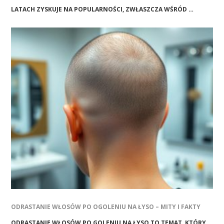
LATACH ZYSKUJE NA POPULARNOŚCI, ZWŁASZCZA WŚRÓD …
ODRASTANIE WŁOSÓW PO OGOLENIU NA ŁYSO – MITY I FAKTY
ODRASTANIE WŁOSÓW PO GOLENIU NA ŁYSO TO TEMAT, KTÓRY