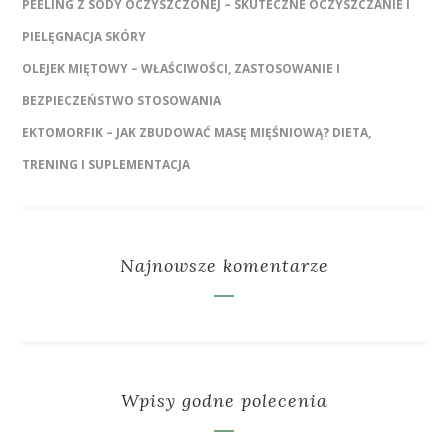
PEELING Z SODY OCZYSZCZONEJ – SKUTECZNE OCZYSZCZANIE I
PIELĘGNACJA SKÓRY
OLEJEK MIĘTOWY – WŁAŚCIWOŚCI, ZASTOSOWANIE I
BEZPIECZEŃSTWO STOSOWANIA
EKTOMORFIK – JAK ZBUDOWAĆ MASĘ MIĘŚNIOWĄ? DIETA,
TRENING I SUPLEMENTACJA
Najnowsze komentarze
Wpisy godne polecenia