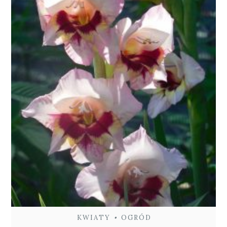
KWIATY
•
OGRÓD