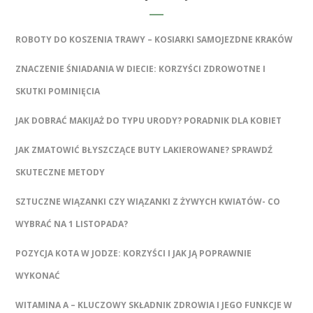
ROBOTY DO KOSZENIA TRAWY – KOSIARKI SAMOJEZDNE KRAKÓW
ZNACZENIE ŚNIADANIA W DIECIE: KORZYŚCI ZDROWOTNE I
SKUTKI POMINIĘCIA
JAK DOBRAĆ MAKIJAŻ DO TYPU URODY? PORADNIK DLA KOBIET
JAK ZMATOWIĆ BŁYSZCZĄCE BUTY LAKIEROWANE? SPRAWDŹ
SKUTECZNE METODY
SZTUCZNE WIĄZANKI CZY WIĄZANKI Z ŻYWYCH KWIATÓW- CO
WYBRAĆ NA 1 LISTOPADA?
POZYCJA KOTA W JODZE: KORZYŚCI I JAK JĄ POPRAWNIE
WYKONAĆ
WITAMINA A – KLUCZOWY SKŁADNIK ZDROWIA I JEGO FUNKCJE W