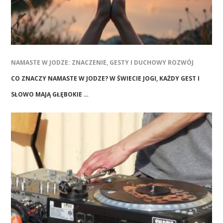
NAMASTE W JODZE: ZNACZENIE, GESTY I DUCHOWY ROZWÓJ
CO ZNACZY NAMASTE W JODZE? W ŚWIECIE JOGI, KAŻDY GEST I
SŁOWO MAJĄ GŁĘBOKIE …