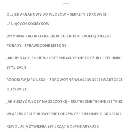
OLEJEK ARGANOWY DO WŁOSÓW – SEKRETY ZDROWYCH I
LŚNIĄCYCH KOSMYKÓW
WYMIANA KALORYFERA KROK PO KROKU: PROFESJONALNE
PORADY I SPRAWDZONE METODY
JAK UPINAĆ CIENKIE WŁOSY? SPRAWDZONE FRYZURY I TECHNIKI
STYLIZACJI
RZODKIEW JAPOŃSKA – ZDROWOTNE WŁAŚCIWOŚCI I WARTOŚCI
ODŻYWCZE
JAK SUSZYĆ WŁOSY NA SZCZOTKĘ – SKUTECZNE TECHNIKI I TRIKI
WŁAŚCIWOŚCI ZDROWOTNE I ODŻYWCZE ZIELONEGO GROSZKU
REWOLUCJA ŻYWIENIA ZWIERZĄT GOSPODARSKICH: