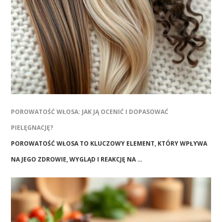
POROWATOŚĆ WŁOSA: JAK JĄ OCENIĆ I DOPASOWAĆ
PIELĘGNACJĘ?
POROWATOŚĆ WŁOSA TO KLUCZOWY ELEMENT, KTÓRY WPŁYWA
NA JEGO ZDROWIE, WYGLĄD I REAKCJĘ NA …