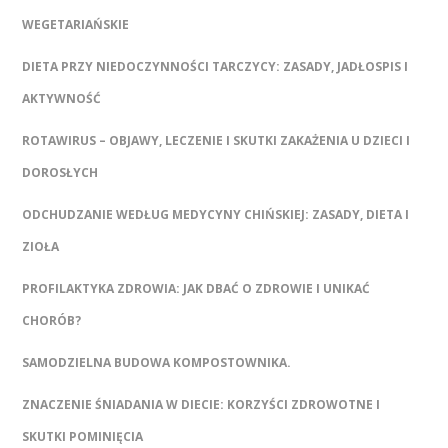
WEGETARIAŃSKIE
DIETA PRZY NIEDOCZYNNOŚCI TARCZYCY: ZASADY, JADŁOSPIS I
AKTYWNOŚĆ
ROTAWIRUS – OBJAWY, LECZENIE I SKUTKI ZAKAŻENIA U DZIECI I
DOROSŁYCH
ODCHUDZANIE WEDŁUG MEDYCYNY CHIŃSKIEJ: ZASADY, DIETA I
ZIOŁA
PROFILAKTYKA ZDROWIA: JAK DBAĆ O ZDROWIE I UNIKAĆ
CHORÓB?
SAMODZIELNA BUDOWA KOMPOSTOWNIKA.
ZNACZENIE ŚNIADANIA W DIECIE: KORZYŚCI ZDROWOTNE I
SKUTKI POMINIĘCIA