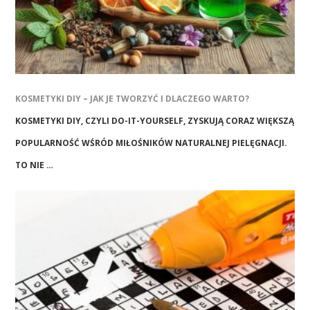
KOSMETYKI DIY – JAK JE TWORZYĆ I DLACZEGO WARTO?
KOSMETYKI DIY, CZYLI DO-IT-YOURSELF, ZYSKUJĄ CORAZ WIĘKSZĄ
POPULARNOŚĆ WŚRÓD MIŁOŚNIKÓW NATURALNEJ PIELĘGNACJI.
TO NIE …