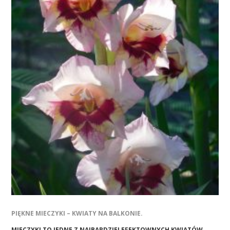
PIĘKNE MIECZYKI – KWIATY NA BALKONIE.
MIECZYKI TO JEDNE Z NAJBARDZIEJ EFEKTOWNYCH KWIATÓW,